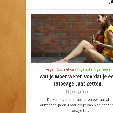
L
Cosmetica
Arganolie Algemeen
Arg
•
Moet Weten Voordat je een
Lentekapsels
toeage Laat Zetten.
Die je
11 jaar geleden
11
st van het tatoeëren bestaat al
Hoewel sommigen 
aren. Maar als je van plan bent een
het koude wee
tatoeage te...
aange