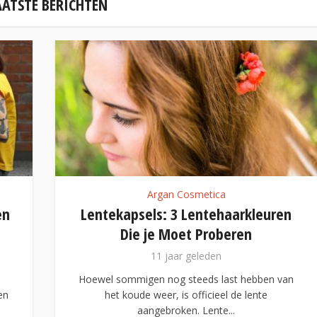
AATSTE BERICHTEN
an Cosmetica
Argan Cos
: 3 Lentehaarkleuren
5 Voedingsmiddelen
 Moet Proberen
Stralende Gl
 jaar geleden
11 jaar g
nog steeds last hebben van
Huidverzorging gaat n
r, is officieel de lente
producten die je gebrui
broken. Lente...
verzorging.