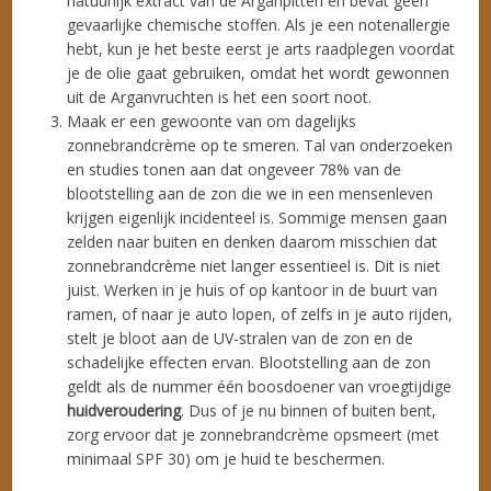
natuurlijk extract van de Arganpitten en bevat geen
gevaarlijke chemische stoffen. Als je een notenallergie
hebt, kun je het beste eerst je arts raadplegen voordat
je de olie gaat gebruiken, omdat het wordt gewonnen
uit de Arganvruchten is het een soort noot.
Maak er een gewoonte van om dagelijks
zonnebrandcrème op te smeren. Tal van onderzoeken
en studies tonen aan dat ongeveer 78% van de
blootstelling aan de zon die we in een mensenleven
krijgen eigenlijk incidenteel is. Sommige mensen gaan
zelden naar buiten en denken daarom misschien dat
zonnebrandcrème niet langer essentieel is. Dit is niet
juist. Werken in je huis of op kantoor in de buurt van
ramen, of naar je auto lopen, of zelfs in je auto rijden,
stelt je bloot aan de UV-stralen van de zon en de
schadelijke effecten ervan. Blootstelling aan de zon
geldt als de nummer één boosdoener van vroegtijdige
huidveroudering
. Dus of je nu binnen of buiten bent,
zorg ervoor dat je zonnebrandcrème opsmeert (met
minimaal SPF 30) om je huid te beschermen.