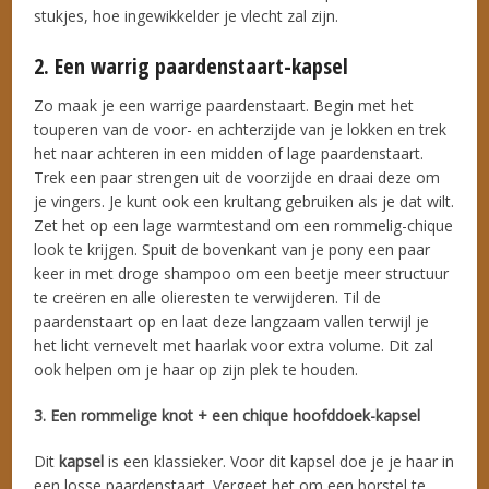
stukjes, hoe ingewikkelder je vlecht zal zijn.
2. Een warrig paardenstaart-kapsel
Zo maak je een warrige paardenstaart. Begin met het
touperen van de voor- en achterzijde van je lokken en trek
het naar achteren in een midden of lage paardenstaart.
Trek een paar strengen uit de voorzijde en draai deze om
je vingers. Je kunt ook een krultang gebruiken als je dat wilt.
Zet het op een lage warmtestand om een rommelig-chique
look te krijgen. Spuit de bovenkant van je pony een paar
keer in met droge shampoo om een beetje meer structuur
te creëren en alle olieresten te verwijderen. Til de
paardenstaart op en laat deze langzaam vallen terwijl je
het licht vernevelt met haarlak voor extra volume. Dit zal
ook helpen om je haar op zijn plek te houden.
3. Een rommelige knot + een chique hoofddoek-kapsel
Dit
kapsel
is een klassieker. Voor dit kapsel doe je je haar in
een losse paardenstaart. Vergeet het om een borstel te