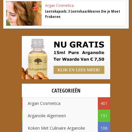
Argan Cosmetica
Lentekapsels: 3 Lentehaarkleuren Die je Moet
Proberen
CATEGORIEËN
Argan Cosmetica
401
Arganolie Algemeen
151
Koken Met Culinaire Arganolie
106