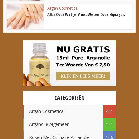
Argan Cosmetica
Alles Over Wat je Moet Weten Over Nijnagels
CATEGORIEËN
Argan Cosmetica
401
Arganolie Algemeen
151
Koken Met Culinaire Arganolie
106