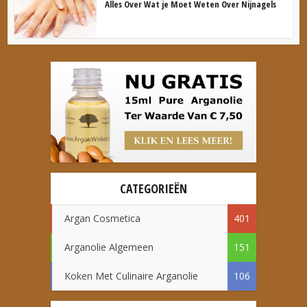
Alles Over Wat je Moet Weten Over Nijnagels
CATEGORIEËN
Argan Cosmetica
401
Arganolie Algemeen
151
Koken Met Culinaire Arganolie
106