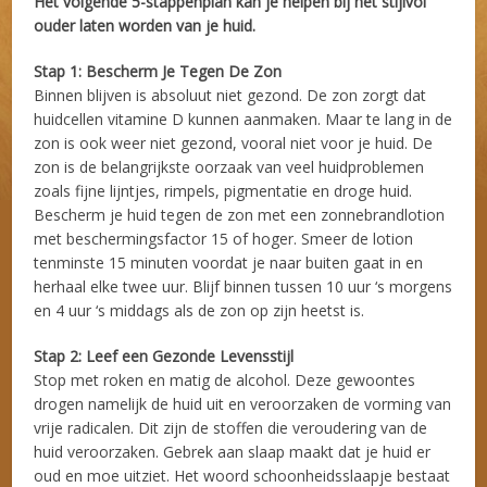
Het volgende 5-stappenplan kan je helpen bij het stijlvol
ouder laten worden van je huid.
Stap 1: Bescherm Je Tegen De Zon
Binnen blijven is absoluut niet gezond. De zon zorgt dat
huidcellen vitamine D kunnen aanmaken. Maar te lang in de
zon is ook weer niet gezond, vooral niet voor je huid. De
zon is de belangrijkste oorzaak van veel huidproblemen
zoals fijne lijntjes, rimpels, pigmentatie en droge huid.
Bescherm je huid tegen de zon met een zonnebrandlotion
met beschermingsfactor 15 of hoger. Smeer de lotion
tenminste 15 minuten voordat je naar buiten gaat in en
herhaal elke twee uur. Blijf binnen tussen 10 uur ‘s morgens
en 4 uur ‘s middags als de zon op zijn heetst is.
Stap 2: Leef een Gezonde Levensstijl
Stop met roken en matig de alcohol. Deze gewoontes
drogen namelijk de huid uit en veroorzaken de vorming van
vrije radicalen. Dit zijn de stoffen die veroudering van de
huid veroorzaken. Gebrek aan slaap maakt dat je huid er
oud en moe uitziet. Het woord schoonheidsslaapje bestaat