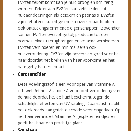
EVZfen tekort komt kan je huid droog en schilferig
worden. Tekort aan EVZfen kan zelfs leiden tot
huidaandoeningen als eczeem en psoriasis. EVZfen
zijn niet alleen krachtige moisturizers maar hebben
ook ontstekingsremmende eigenschappen. Bovendien
kunnen EVZfen overtollige talgproductie tot een
normaal niveau terugbrengen en zo acne verhinderen.
EVZfen verhinderen en minimaliseren ook
huidveroudering. EVZfen zijn bovendien goed voor het
haar doordat het breken van haar voorkomt en het
haar gehydrateerd houdt.
Carotenoïden
Deze voedingsstof is een voorloper van Vitamine A
oftewel Retinol. Vitamine A voorkomt veroudering van
de huid doordat het de huid beschermt tegen de
schadelijke effecten van UV straling. Daarnaast maakt
het ook reeds aangerichte schade weer ongedaan. Op
het haar verhindert Vitamine A gespleten eindjes en
geeft het haar een prachtige glans.
Squaleen