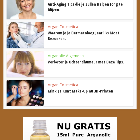
Anti-Aging Tips die je Zullen Helpen Jong te
Blijven.
Argan Cosmetica
Waarom je je Dermatoloog Jaarlijks Moet
Bezoeken.
Arganolie Algemeen
Verbeter je Ochtendhumeur met Deze Tips.
Argan Cosmetica
Mink: Je Kunt Make-Up nu 3D-Printen