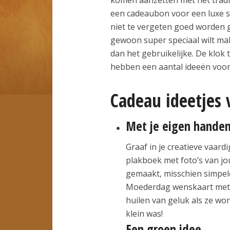
een cadeaubon voor een luxe s
niet te vergeten goed worden ge
gewoon super speciaal wilt mak
dan het gebruikelijke. De klok 
hebben een aantal ideeën voor
Cadeau ideetjes
Met je eigen hande
Graaf in je creatieve vaar
plakboek met foto’s van jou
gemaakt, misschien simpe
Moederdag wenskaart met k
huilen van geluk als ze wo
klein was!
Een groen idee