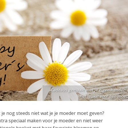
Cadeaus gemaakt met je eigen handen z
het leukst voor een moed
je nog steeds niet wat je je moeder moet geven?
extra speciaal maken voor je moeder en niet weer
tionele boeket met haar favoriete bloemen en