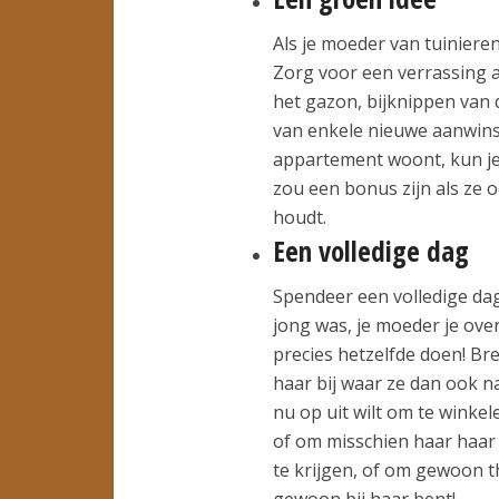
Als je moeder van tuiniere
Zorg voor een verrassing al
het gazon, bijknippen van 
van enkele nieuwe aanwinst
appartement woont, kun je
zou een bonus zijn als ze 
houdt.
Een volledige dag
Spendeer een volledige dag 
jong was, je moeder je ove
precies hetzelfde doen! Br
haar bij waar ze dan ook na
nu op uit wilt om te winke
of om misschien haar haar
te krijgen, of om gewoon th
gewoon bij haar bent!