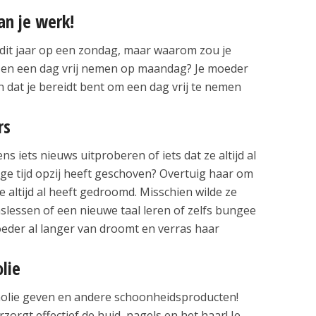
an je werk!
dit jaar op een zondag, maar waarom zou je
 en een dag vrij nemen op maandag? Je moeder
en dat je bereidt bent om een dag vrij te nemen
rs
s iets nieuws uitproberen of iets dat ze altijd al
nge tijd opzij heeft geschoven? Overtuig haar om
 altijd al heeft gedroomd. Misschien wilde ze
nslessen of een nieuwe taal leren of zelfs bungee
eder al langer van droomt en verras haar
lie
anolie geven en andere schoonheidsproducten!
orgt effectief de huid, nagels en het haar! Je