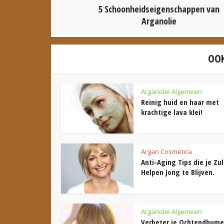
5 Schoonheidseigenschappen van
Arganolie
OOK
Arganolie Algemeen
Reinig huid en haar met
krachtige lava klei!
Argan Cosmetica
Anti-Aging Tips die je Zul
Helpen Jong te Blijven.
Arganolie Algemeen
Verbeter je Ochtendhume