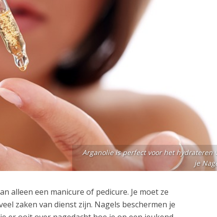
Arganolie is perfect voor het hydrateren 
je Nage
n alleen een manicure of pedicure. Je moet ze
veel zaken van dienst zijn. Nagels beschermen je
je er ooit over nagedacht hoe je op een jeukend