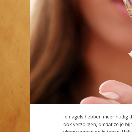
Je nagels hebben meer nodig da
ook verzorgen, omdat ze je bij 
vingertoppen en je tenen. Heb 