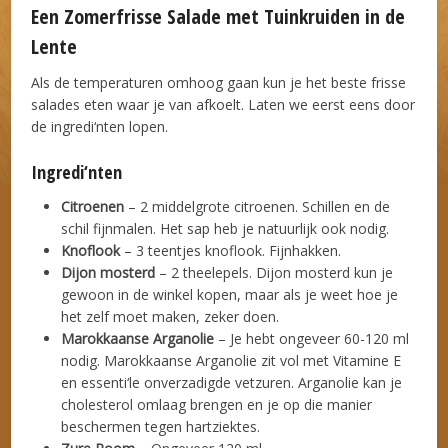
Een Zomerfrisse Salade met Tuinkruiden in de
Lente
Als de temperaturen omhoog gaan kun je het beste frisse
salades eten waar je van afkoelt. Laten we eerst eens door
de ingredi‘nten lopen.
Ingredi‘nten
Citroenen
– 2 middelgrote citroenen. Schillen en de
schil fijnmalen. Het sap heb je natuurlijk ook nodig.
Knoflook
– 3 teentjes knoflook. Fijnhakken.
Dijon mosterd
– 2 theelepels. Dijon mosterd kun je
gewoon in de winkel kopen, maar als je weet hoe je
het zelf moet maken, zeker doen.
Marokkaanse Arganolie
– Je hebt ongeveer 60-120 ml
nodig. Marokkaanse Arganolie zit vol met Vitamine E
en essenti‘le onverzadigde vetzuren. Arganolie kan je
cholesterol omlaag brengen en je op die manier
beschermen tegen hartziektes.