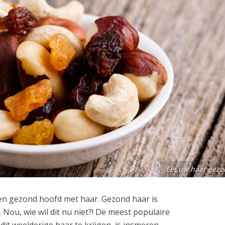
Eet uw haar gezo
n gezond hoofd met haar. Gezond haar is
. Nou, wie wil dit nu niet?! De meest populaire
it weelderige haar te krijgen, is insmeren,