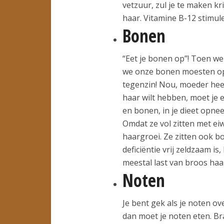
vetzuur, zul je te maken k
haar. Vitamine B-12 stimul
Bonen
“Eet je bonen op”! Toen we
we onze bonen moesten op
tegenzin! Nou, moeder heeft
haar wilt hebben, moet je e
en bonen, in je dieet opne
Omdat ze vol zitten met ei
haargroei. Ze zitten ook bo
deficiëntie vrij zeldzaam i
meestal last van broos haa
Noten
Je bent gek als je noten ove
dan moet je noten eten. B