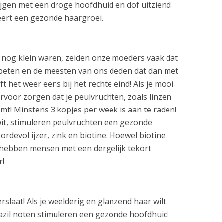
rijgen met een droge hoofdhuid en dof uitziend
eert een gezonde haargroei.
 nog klein waren, zeiden onze moeders vaak dat
eten en de meesten van ons deden dat dan met
 het weer eens bij het rechte eind! Als je mooi
rvoor zorgen dat je peulvruchten, zoals linzen
emt! Minstens 3 kopjes per week is aan te raden!
wit, stimuleren peulvruchten een gezonde
ordevol ijzer, zink en biotine. Hoewel biotine
s, hebben mensen met een dergelijk tekort
r!
rslaat! Als je weelderig en glanzend haar wilt,
razil noten stimuleren een gezonde hoofdhuid