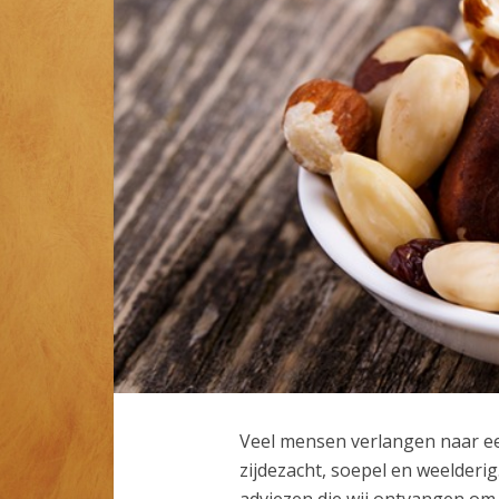
Veel mensen verlangen naar ee
zijdezacht, soepel en weelderig
adviezen die wij ontvangen om d