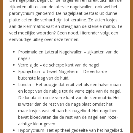
De nagelplaat begint bij de nagelriem en strekt zich aan de
zijkanten uit tot aan de laterale nagelwallen, ook wel het
paronychium genoemd. De nagelplaat bestaat uit dunne
platte cellen die verhard zijn tot keratine. Ze zitten losjes
aan de kiemmatrix vast en stevig aan de steriele matrix. Te
veel moeilijke woorden? Geen nood. Hieronder volgt een
eenvoudige uitleg over deze termen.
Proximale en Lateral Nagelwallen – zijkanten van de
nagels
Verre zijde – de scherpe kant van de nagel
Eponychium oftewel Nagelriem – De verharde
buitenste laag van de huid.
Lunula – Het boogje dat eruit ziet als een halve maan
en loopt van de nabije tot de verre zijde van de nagel.
De lunula zit op de verre kant van de kiemmatrix. Het
is witter dan de rest van de nagelplaat omdat het
maar losjes vast zit aan het nagelbed. Het nagelbed
bevat bloedvaten die de rest van de nagel een roze-
achtige kleur geven.
Hyponychium- Het epitheel gedeelte van het nagelbed.