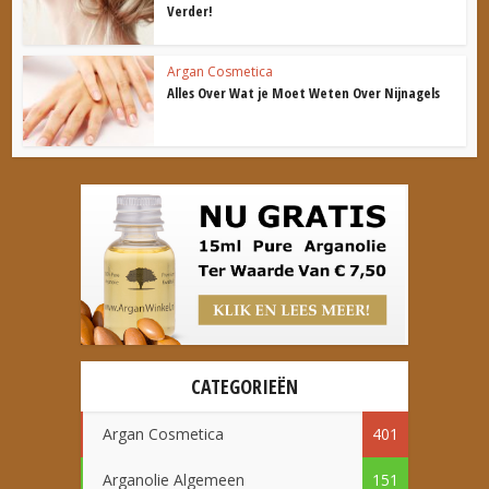
Verder!
Argan Cosmetica
Alles Over Wat je Moet Weten Over Nijnagels
CATEGORIEËN
Argan Cosmetica
401
Arganolie Algemeen
151