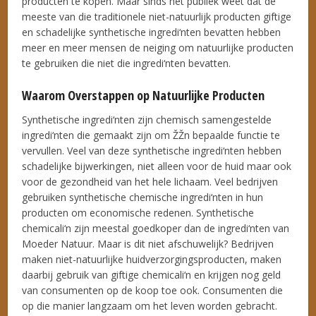
producten te kopen. Maar sinds het publiek weet dat de
meeste van die traditionele niet-natuurlijk producten giftige
en schadelijke synthetische ingredi‘nten bevatten hebben
meer en meer mensen de neiging om natuurlijke producten
te gebruiken die niet die ingredi‘nten bevatten.
Waarom Overstappen op Natuurlijke Producten
Synthetische ingredi‘nten zijn chemisch samengestelde
ingredi‘nten die gemaakt zijn om ŽŽn bepaalde functie te
vervullen. Veel van deze synthetische ingredi‘nten hebben
schadelijke bijwerkingen, niet alleen voor de huid maar ook
voor de gezondheid van het hele lichaam. Veel bedrijven
gebruiken synthetische chemische ingredi‘nten in hun
producten om economische redenen. Synthetische
chemicali‘n zijn meestal goedkoper dan de ingredi‘nten van
Moeder Natuur. Maar is dit niet afschuwelijk? Bedrijven
maken niet-natuurlijke huidverzorgingsproducten, maken
daarbij gebruik van giftige chemicali‘n en krijgen nog geld
van consumenten op de koop toe ook. Consumenten die
op die manier langzaam om het leven worden gebracht.