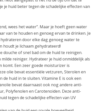
e je huid beter tegen de schadelijke effecten van
iend, wees het water”. Maar je hoeft geen water
 maar van te houden en genoeg ervan te drinken. Je
 hydrateren door elke dag genoeg water te
en houdt je lichaam gehydrateerd!
e douche of snel bad om de huid te reinigen.
 milde reiniger. Hydrateer je huid onmiddelijk als
 komt. Een zeer goede moisturizer is
e olie bevat essentiële vetzuren, Sterolen en
n de huid in te sluiten. Vitamine E is ook een
ganolie bevat daarnaast ook nog andere anti-
ur, Polyfenolen en Carotenoïden. Deze anti-
uid tegen de schadelijke effecten van UV
en van de huid een royale hoeveelheid