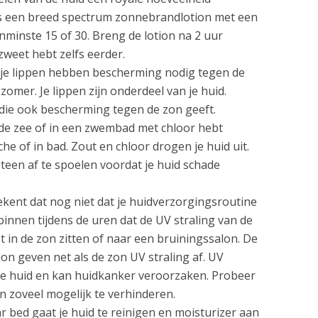
s een breed spectrum zonnebrandlotion met een
minste 15 of 30. Breng de lotion na 2 uur
zweet hebt zelfs eerder.
k je lippen hebben bescherming nodig tegen de
zomer. Je lippen zijn onderdeel van je huid.
die ook bescherming tegen de zon geeft.
n de zee of in een zwembad met chloor hebt
of in bad. Zout en chloor drogen je huid uit.
teen af te spoelen voordat je huid schade
tekent dat nog niet dat je huidverzorgingsroutine
 binnen tijdens de uren dat de UV straling van de
et in de zon zitten of naar een bruiningssalon. De
on geven net als de zon UV straling af. UV
r de huid en kan huidkanker veroorzaken. Probeer
n zoveel mogelijk te verhinderen.
r bed gaat je huid te reinigen en moisturizer aan