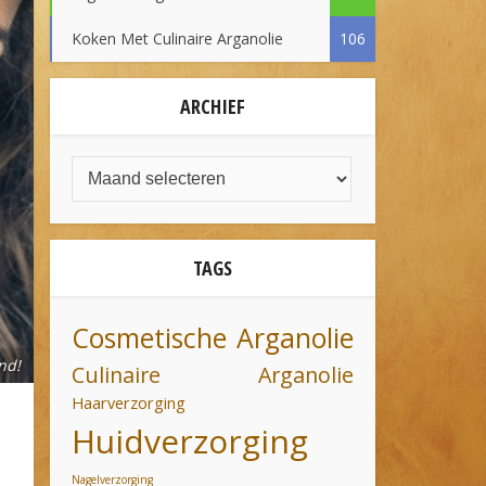
Koken Met Culinaire Arganolie
106
ARCHIEF
TAGS
Cosmetische Arganolie
nd!
Culinaire Arganolie
Haarverzorging
Huidverzorging
Nagelverzorging