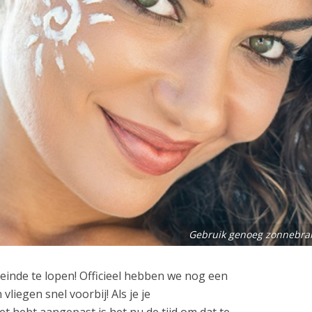
Gebruik genoeg zonnebra
einde te lopen! Officieel hebben we nog een
liegen snel voorbij! Als je je
t hebt aangepast is het nu de tijd om dat te