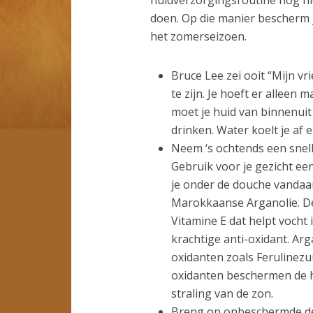
doen. Op die manier bescherm j
het zomerseizoen.
Bruce Lee zei ooit “Mijn vr
te zijn. Je hoeft er alleen
moet je huid van binnenuit
drinken. Water koelt je af 
Neem ‘s ochtends een snell
Gebruik voor je gezicht een
je onder de douche vandaan
Marokkaanse Arganolie. Dez
Vitamine E dat helpt vocht i
krachtige anti-oxidant. Ar
oxidanten zoals Ferulinezu
oxidanten beschermen de h
straling van de zon.
Breng op onbeschermde del