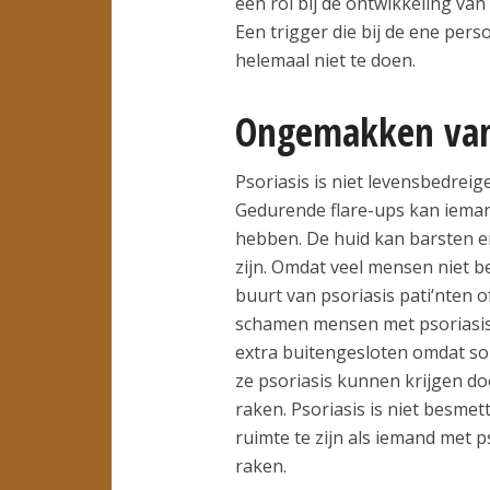
een rol bij de ontwikkeling van 
Een trigger die bij de ene pers
helemaal niet te doen.
Ongemakken van 
Psoriasis is niet levensbedrei
Gedurende flare-ups kan ieman
hebben. De huid kan barsten en
zijn. Omdat veel mensen niet be
buurt van psoriasis pati‘nten o
schamen mensen met psoriasis z
extra buitengesloten omdat s
ze psoriasis kunnen krijgen do
raken. Psoriasis is niet besmett
ruimte te zijn als iemand met p
raken.