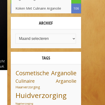
Koken Met Culinaire Arganolie
106
ARCHIEF
TAGS
cht
uk.
Cosmetische Arganolie
Culinaire Arganolie
Haarverzorging
Huidverzorging
Nagelverzorging