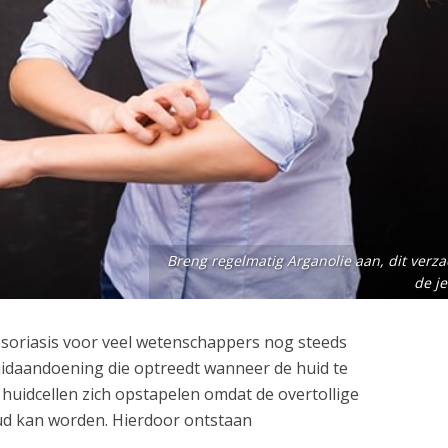
Breng regelmatig Arganolie aan, dit verza
de je
psoriasis voor veel wetenschappers nog steeds
huidaandoening die optreedt wanneer de huid te
at huidcellen zich opstapelen omdat de overtollige
ud kan worden. Hierdoor ontstaan