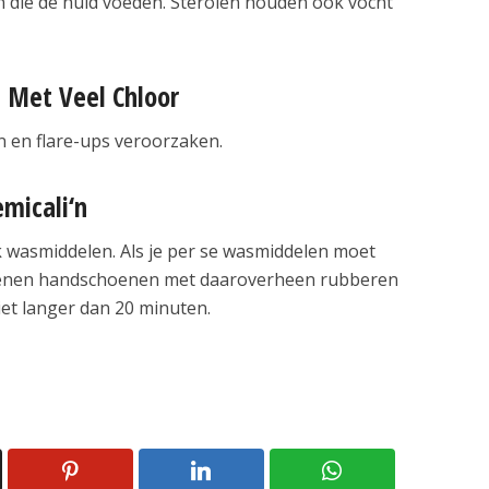
 die de huid voeden. Sterolen houden ook vocht
Met Veel Chloor
n en flare-ups veroorzaken.
micali‘n
 wasmiddelen. Als je per se wasmiddelen moet
enen handschoenen met daaroverheen rubberen
et langer dan 20 minuten.