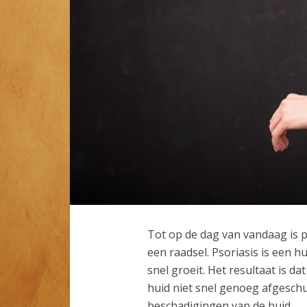
Tot op de dag van vandaag is 
een raadsel. Psoriasis is een 
snel groeit. Het resultaat is d
huid niet snel genoeg afgesch
beschadigingen van de huid.