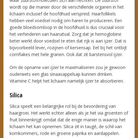
waar zuurstofmoleculen zich aan hechten. De zuurstof
wordt op die manier door de verschillende organen in het
lichaam inclusief de hoofdhuid verspreid. Haarfollikels
hebben veel voedsel nodig om haren te produceren. Een
goede bloedsomloop in de hoofdhuid is dus cruciaal voor
het verhinderen van haaruitval. Zorg dat je hemoglobine
beter werkt door voedsel te eten dat rijk is aan ijzer. Dat is
bijvoorbeeld lever, rozijnen of kersensap. Eet bij het ontbijt
cornflakes met hele granen. Ook dat zit barstensvol ijzer.
Om de opname van ijzer te maximaliseren zou je gewoon
ouderwets een glas sinaasappelsap kunnen drinken.
Vitamine C helpt het lichaam namelijk ijzer te absorberen.
Silica
Silica speelt een belangrijke rol bij de bevordering van
haargroei. Het werkt echter alleen als je het via groenten of
fruit binnenkrijgt omdat dat de enige manier is waarop het
lichaam het kan opnemen. Silica zit in taugé, de schil van
komkommers, rode en groene paprika en aardappelen.