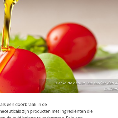
Is er in de natuur iets sterker dan an
oxidant
als een doorbraak in de
eceuticals zijn producten met ingrediënten die
van de huid helpen te verbeteren. Er is een