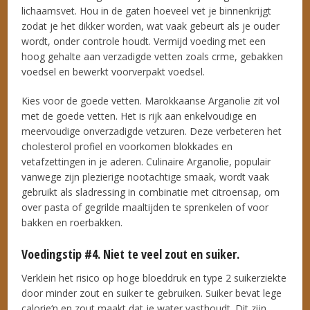
lichaamsvet. Hou in de gaten hoeveel vet je binnenkrijgt
zodat je het dikker worden, wat vaak gebeurt als je ouder
wordt, onder controle houdt. Vermijd voeding met een
hoog gehalte aan verzadigde vetten zoals crme, gebakken
voedsel en bewerkt voorverpakt voedsel.
Kies voor de goede vetten. Marokkaanse Arganolie zit vol
met de goede vetten. Het is rijk aan enkelvoudige en
meervoudige onverzadigde vetzuren. Deze verbeteren het
cholesterol profiel en voorkomen blokkades en
vetafzettingen in je aderen. Culinaire Arganolie, populair
vanwege zijn plezierige nootachtige smaak, wordt vaak
gebruikt als sladressing in combinatie met citroensap, om
over pasta of gegrilde maaltijden te sprenkelen of voor
bakken en roerbakken.
Voedingstip #4. Niet te veel zout en suiker.
Verklein het risico op hoge bloeddruk en type 2 suikerziekte
door minder zout en suiker te gebruiken. Suiker bevat lege
calorie‘n en zout maakt dat je water vasthoudt. Dit zijn