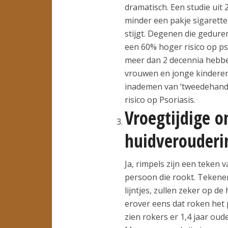
dramatisch. Een studie uit 
minder een pakje sigaretten
stijgt. Degenen die gedure
een 60% hoger risico op p
meer dan 2 decennia hebbe
vrouwen en jonge kinderen
inademen van ‘tweedehands
risico op Psoriasis.
Vroegtijdige o
huidverouderi
Ja, rimpels zijn een teken v
persoon die rookt. Teken
lijntjes, zullen zeker op de 
erover eens dat roken het
zien rokers er 1,4 jaar oud