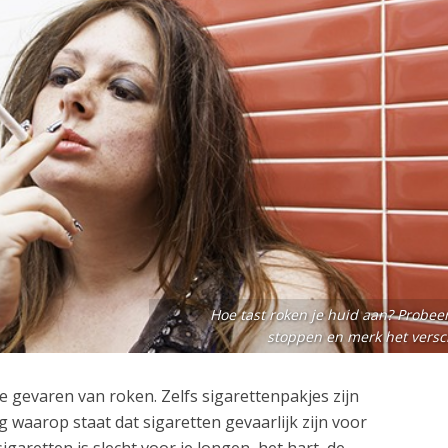
Hoe tast roken je huid aan? Probeer
stoppen en merk het versch
e gevaren van roken. Zelfs sigarettenpakjes zijn
waarop staat dat sigaretten gevaarlijk zijn voor
garetten is slecht voor je longen, het hart, de