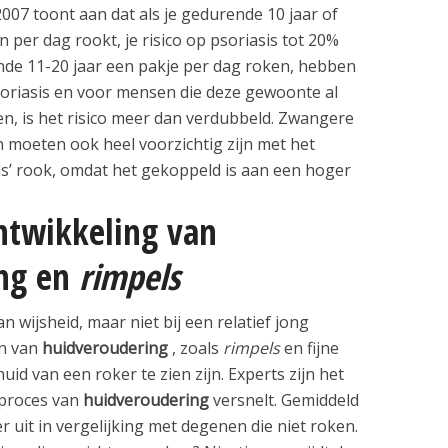
2007 toont aan dat als je gedurende 10 jaar of
 per dag rookt, je risico op psoriasis tot 20%
nde 11-20 jaar een pakje per dag roken, hebben
soriasis en voor mensen die deze gewoonte al
n, is het risico meer dan verdubbeld. Zwangere
 moeten ook heel voorzichtig zijn met het
’ rook, omdat het gekoppeld is aan een hoger
ntwikkeling van
ng
en
rimpels
an wijsheid, maar niet bij een relatief jong
en van
huidveroudering
, zoals
rimpels
en fijne
huid van een roker te zien zijn. Experts zijn het
 proces van
huidveroudering
versnelt. Gemiddeld
er uit in vergelijking met degenen die niet roken.