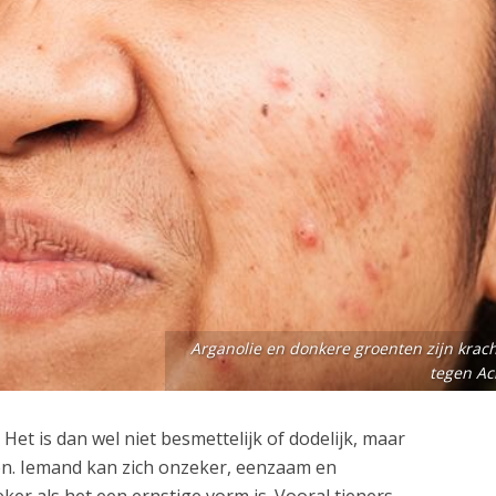
Arganolie en donkere groenten zijn krach
tegen Ac
 Het is dan wel niet besmettelijk of dodelijk, maar
ken. Iemand kan zich onzeker, eenzaam en
ker als het een ernstige vorm is. Vooral tieners