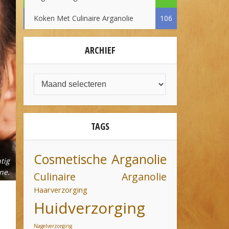
Koken Met Culinaire Arganolie
106
ARCHIEF
TAGS
Cosmetische Arganolie
tig
ne.
Culinaire Arganolie
Haarverzorging
Huidverzorging
Nagelverzorging