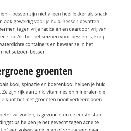
n – bessen zijn niet alleen heel lekker als snack
jn ook geweldig voor je huid. Bessen bevatten
hermen tegen vrije radicalen en daardoor vrij van
de tip. Als het het seizoen voor bessen is, koop
 waterdichte containers en bewaar ze in het
en het seizoen bessen.
rgroene groenten
ls kool, spinazie en boerenkool helpen je huid
 Ze zijn rijk aan zink, vitamines en mineralen die
. Je kunt het met groenten nooit verkeerd doen.
e beter wil voelen, is gezond eten de eerste stap.
dingstips helpen je het gevecht tegen acne te
nt of een volwassene, man of vrouw, een paar