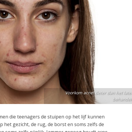
Voorkom acne! Beter dan het later
behandel
men die teenagers de stuipen op het lijf kunnen
op het gezicht, de rug, de borst en soms zelfs de
 en soms zelfs pijnlijk. Jammer genoeg houdt acne