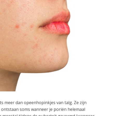
iets meer dan opeenhopinkjes van talg. Ze zijn
f ontstaan soms wanneer je poriën helemaal
en meestal tijdens de puberteit gevormd (wanneer