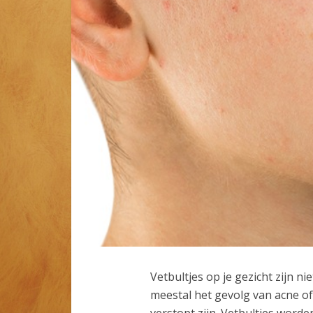
Vetbultjes op je gezicht zijn n
meestal het gevolg van acne o
verstopt zijn. Vetbultjes word