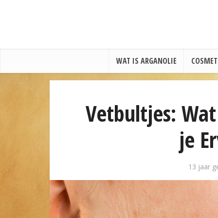
WAT IS ARGANOLIE
COSMET
Vetbultjes: Wa
je E
13 jaar g