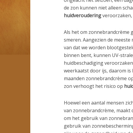
de zon kunnen niet alleen scha
huidveroudering
veroorzaken, 
Als het om zonnebrandcrème gaa
smeren. Aangezien de meeste m
van dat we worden blootgesteld
binnen bent, kunnen UV-strale
huidbeschadiging veroorzaken
weerkaatst door ijs, daarom is 
maanden zonnebrandcrème op t
zon verhoogt het risico op
hui
Hoewel een aantal mensen zich
van zonnebrandcrème, maakt di
om het gebruik van zonnebrand
gebruik van zonnebescherming