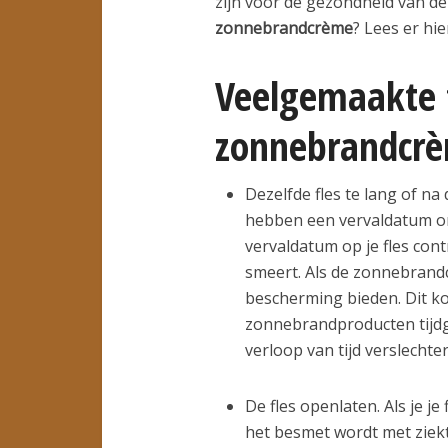
zijn voor de gezondheid van de
zonnebrandcrème
? Lees er hie
Veelgemaakte 
zonnebrandcr
Dezelfde fles te lang of 
hebben een vervaldatum om 
vervaldatum op je fles con
smeert. Als de zonnebrandcr
bescherming bieden. Dit k
zonnebrandproducten tijdge
verloop van tijd verslechte
De fles openlaten. Als je j
het besmet wordt met zie