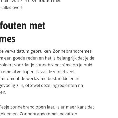
 huid. Wat zijn deze
fouten met
r alles over!
fouten met
èmes
na de vervaldatum gebruiken. Zonnebrandcrèmes
een goede reden en het is belangrijk dat je de
troleert voordat je zonnebrandcrème op je huid
ème al verlopen is, zal deze niet veel
omt omdat de werkzame bestanddelen in
voelig zijn, oftewel deze ingrediënten na
ren.
e flesje zonnebrand open laat, is er meer kans dat
ktekiemen. Zonnebrandcrèmes bevatten