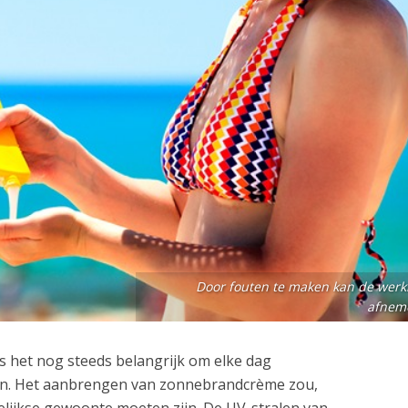
Door fouten te maken kan de werk
afnem
is het nog steeds belangrijk om elke dag
n. Het aanbrengen van zonnebrandcrème zou,
elijkse gewoonte moeten zijn. De UV-stralen van