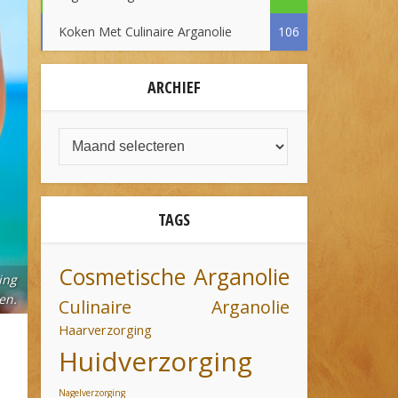
Koken Met Culinaire Arganolie
106
ARCHIEF
TAGS
Cosmetische Arganolie
ing
en.
Culinaire Arganolie
Haarverzorging
Huidverzorging
Nagelverzorging