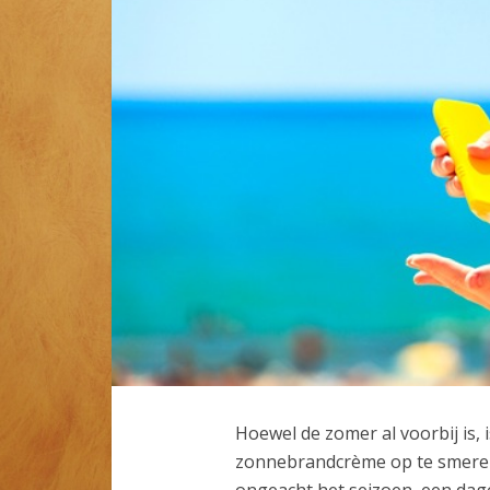
Hoewel de zomer al voorbij is, 
zonnebrandcrème op te smere
ongeacht het seizoen, een dag